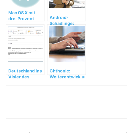
Mac OS X mit
Android-
drei Prozent
Schädlinge:
Infektionsrisiko
SMS-Trojaner
durch Viren,
und Bank-
Würmer und
Trojaner greifen
Spionage
Anwender an
Deutschland ins
Chthonic:
Visier des
Weiterentwicklung
Rovnix-
des ZeuS-
Trojaners
Trojaners greift
geraten
an