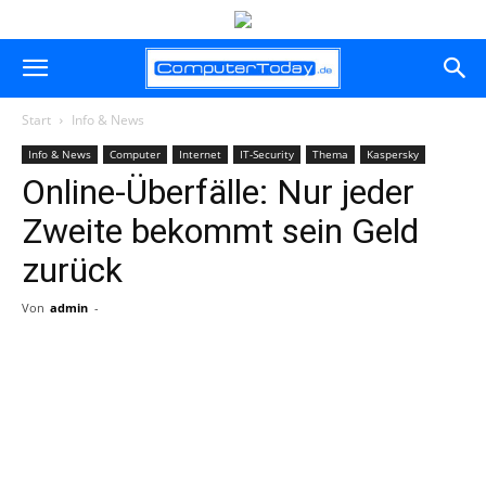
Start
Info & News
Info & News
Computer
Internet
IT-Security
Thema
Kaspersky
Online-Überfälle: Nur jeder
Zweite bekommt sein Geld
zurück
Von
admin
-