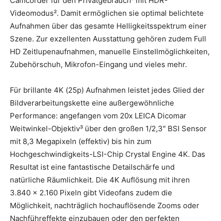
Camcorder für den Privatgebrauch¹ mit HDR-
Videomodus². Damit ermöglichen sie optimal belichtete
Aufnahmen über das gesamte Helligkeitsspektrum einer
Szene. Zur exzellenten Ausstattung gehören zudem Full
HD Zeitlupenaufnahmen, manuelle Einstellmöglichkeiten,
Zubehörschuh, Mikrofon-Eingang und vieles mehr.
Für brillante 4K (25p) Aufnahmen leistet jedes Glied der
Bildverarbeitungskette eine außergewöhnliche
Performance: angefangen vom 20x LEICA Dicomar
Weitwinkel-Objektiv³ über den großen 1/2,3″ BSI Sensor
mit 8,3 Megapixeln (effektiv) bis hin zum
Hochgeschwindigkeits-LSI-Chip Crystal Engine 4K. Das
Resultat ist eine fantastische Detailschärfe und
natürliche Räumlichkeit. Die 4K Auflösung mit ihren
3.840 x 2.160 Pixeln gibt Videofans zudem die
Möglichkeit, nachträglich hochauflösende Zooms oder
Nachführeffekte einzubauen oder den perfekten