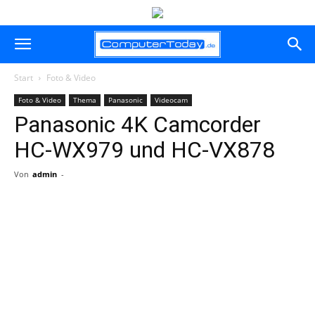
Start
Foto & Video
Foto & Video
Thema
Panasonic
Videocam
Panasonic 4K Camcorder
HC-WX979 und HC-VX878
Von
admin
-