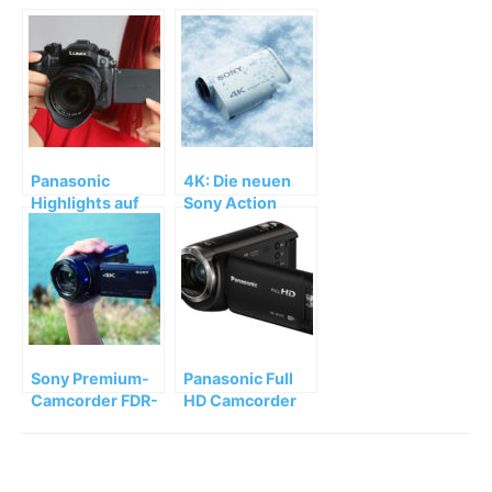
Panasonic
4K: Die neuen
Highlights auf
Sony Action
der IFA 2014
Cams
Sony Premium-
Panasonic Full
Camcorder FDR-
HD Camcorder
AXP33 mit
HC-W570, HC-
neuester 4K
V270 und HC-
Technologie
V160