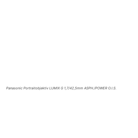
Panasonic Portraitobjektiv LUMIX G 1,7/42,5mm ASPH./POWER O.I.S.