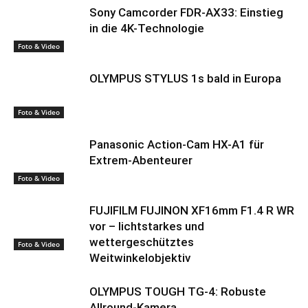
Sony Camcorder FDR-AX33: Einstieg
in die 4K-Technologie
Foto & Video
OLYMPUS STYLUS 1s bald in Europa
Foto & Video
Panasonic Action-Cam HX-A1 für
Extrem-Abenteurer
Foto & Video
FUJIFILM FUJINON XF16mm F1.4 R WR
vor – lichtstarkes und
wettergeschütztes
Foto & Video
Weitwinkelobjektiv
OLYMPUS TOUGH TG-4: Robuste
Allround-Kamera