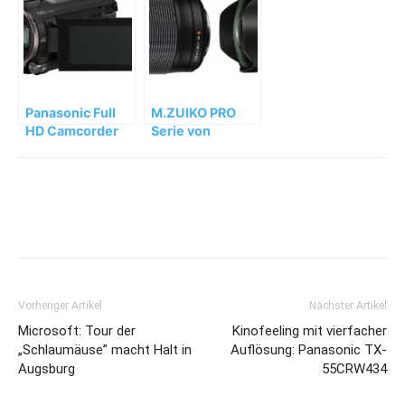
30mm/2,8
Technik 2014“
ASPH./O.I.S.
Panasonic Full
M.ZUIKO PRO
HD Camcorder
Serie von
HC-V777 mit
OLYMPUS erhält
HDR-Video und
Neuzugang
Wireless Twin
Camera
Vorheriger Artikel
Nächster Artikel
Microsoft: Tour der
Kinofeeling mit vierfacher
„Schlaumäuse” macht Halt in
Auflösung: Panasonic TX-
Augsburg
55CRW434