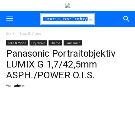
Start
Foto & Video
Foto & Video
Objektive
Thema
Panasonic
Panasonic Portraitobjektiv
LUMIX G 1,7/42,5mm
ASPH./POWER O.I.S.
Von
admin
-