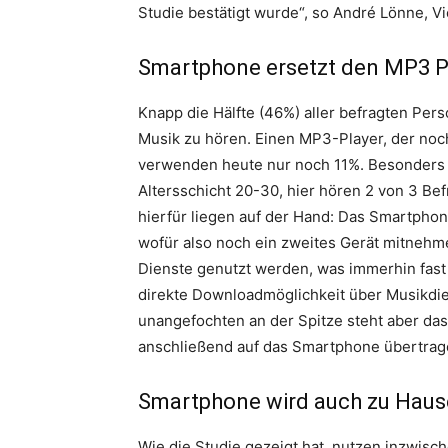
Studie bestätigt wurde“, so André Lönne, V
Smartphone ersetzt den MP3 P
Knapp die Hälfte (46%) aller befragten Pe
Musik zu hören. Einen MP3-Player, der noc
verwenden heute nur noch 11%. Besonders a
Altersschicht 20-30, hier hören 2 von 3 B
hierfür liegen auf der Hand: Das Smartpho
wofür also noch ein zweites Gerät mitne
Dienste genutzt werden, was immerhin fast 
direkte Downloadmöglichkeit über Musikd
unangefochten an der Spitze steht aber da
anschließend auf das Smartphone übertra
Smartphone wird auch zu Hause
Wie die Studie gezeigt hat, nutzen inzwis