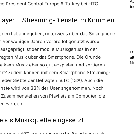
Ap
ice President Central Europe & Turkey bei HTC.
be
layer – Streaming-Dienste im Kommen
rsonen hat angegeben, unterwegs über das Smartphone
h vor wenigen Jahren verbreitet genutzt wurde,
usgeprägt ist der mobile Musikgenuss in der
LG
efragten Musik über das Smartphone. Die Gründe
ul
N
ne kann Musik ebenso gut abspielen und sortieren –
hmen? Zudem können mit dem Smartphone Streaming-
jeder Siebte der Befragten nutzt (13%). Auch die
ienste wird von 33% der User angenommen. Noch
s Zusammenstellen von Playlists am Computer, die
gen werden.
 als Musikquelle eingesetzt
chen knapp 40% auch zu Hause das Smartphone als