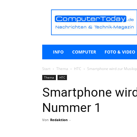
ComputerToday.de
INFO
COMPUTER
FOTO & VIDEO
Start
Thema
HTC
Smartphone wird zur Musikq
Thema
HTC
Smartphone wird
Nummer 1
Von
Redaktion
-