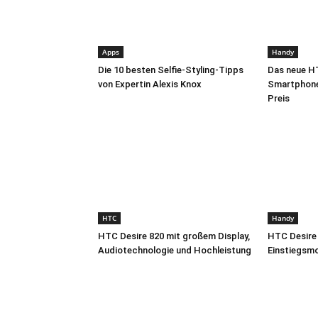
Apps
Handy
Die 10 besten Selfie-Styling-Tipps
Das neue HT
von Expertin Alexis Knox
Smartphone
Preis
HTC
Handy
HTC Desire 820 mit großem Display,
HTC Desire 
Audiotechnologie und Hochleistung
Einstiegsmo