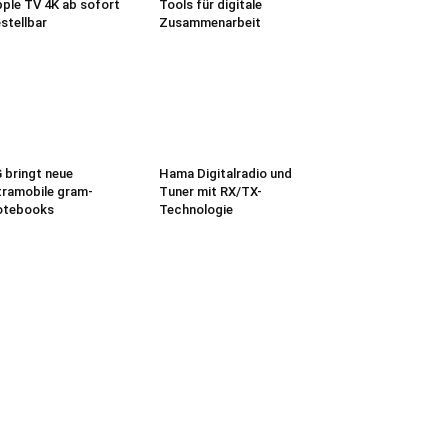
ple TV 4K ab sofort
Tools für digitale
stellbar
Zusammenarbeit
 bringt neue
Hama Digitalradio und
tramobile gram-
Tuner mit RX/TX-
otebooks
Technologie