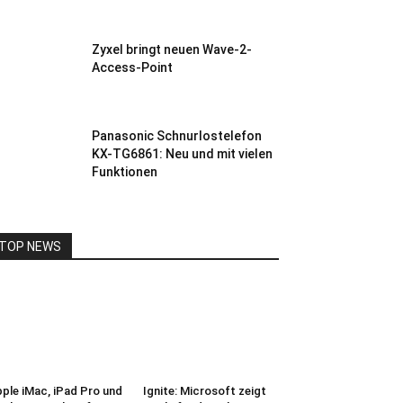
Zyxel bringt neuen Wave-2-
Access-Point
Panasonic Schnurlostelefon
KX-TG6861: Neu und mit vielen
Funktionen
TOP NEWS
ple iMac, iPad Pro und
Ignite: Microsoft zeigt