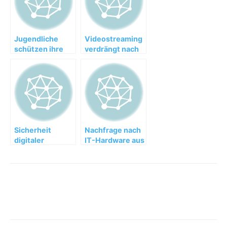
Jugendliche
Videostreaming
schützen ihre
verdrängt nach
Daten in sozialen
und nach
Netzwerken
klassisches TV
Sicherheit
Nachfrage nach
digitaler
IT-Hardware aus
Technologien
Deutschland
für die meisten
nicht
gewährleistet