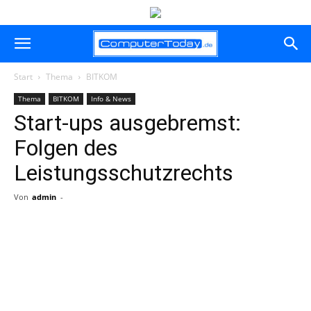
Start
Thema
BITKOM
Thema
BITKOM
Info & News
Start-ups ausgebremst:
Folgen des
Leistungsschutzrechts
Von
admin
-