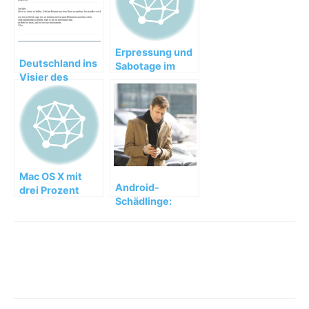
Erpressung und
Deutschland ins
Sabotage im
Visier des
Internet nehmen
Rovnix-
zu
Trojaners
geraten
Mac OS X mit
Android-
drei Prozent
Schädlinge:
Infektionsrisiko
SMS-Trojaner
durch Viren,
und Bank-
Würmer und
Trojaner greifen
Spionage
Anwender an