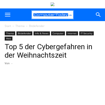
Start
Thema
Bitdefender
Thema
Bitdefender
Info & News
Computer
Internet
IT-Security
Web
Top 5 der Cybergefahren in
der Weihnachtszeit
Von
-