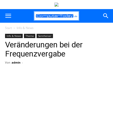
Start
Info & News
Info & News
Thema
Sennheiser
Veränderungen bei der
Frequenzvergabe
Von
admin
-