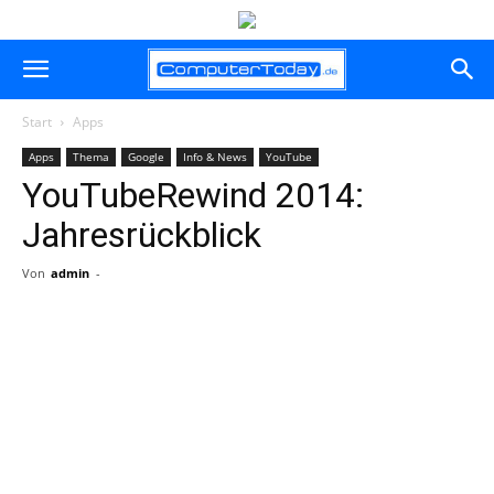
Start
Apps
Apps
Thema
Google
Info & News
YouTube
YouTubeRewind 2014:
Jahresrückblick
Von
admin
-