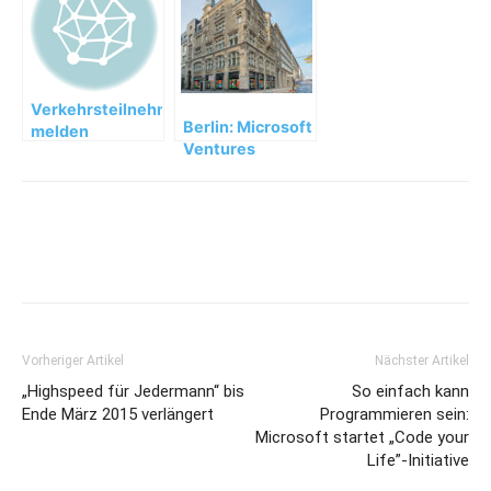
Rudolph und
Flug im
Weihnachtsschlitten
Verkehrsteilnehmer
Berlin: Microsoft
melden
Ventures
Straßenschäden
Accelerator geht
per App
in die zweite
Runde
Vorheriger Artikel
Nächster Artikel
„Highspeed für Jedermann“ bis
So einfach kann
Ende März 2015 verlängert
Programmieren sein:
Microsoft startet „Code your
Life”-Initiative