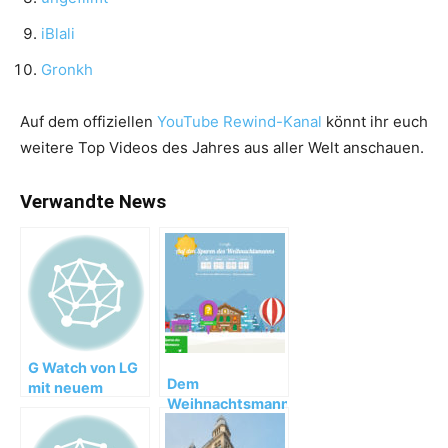
iBlali
Gronkh
Auf dem offiziellen
YouTube Rewind-Kanal
könnt ihr euch
weitere Top Videos des Jahres aus aller Welt anschauen.
Verwandte News
G Watch von LG
Dem
mit neuem
Weihnachtsmann
Android Wear
auf der Spur:
Rennen mit