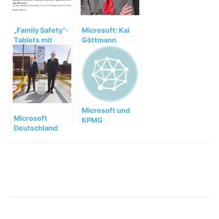
„Family Safety“-
Microsoft: Kai
Tablets mit
Göttmann
Windows 8.1 und
übernimmt
einfachem
Partnervertrieb
Kinderschutz
in Deutschland
Microsoft und
Microsoft
KPMG
Deutschland:
vereinbaren
Grundsteinlegung
strategische
für die neue
Zusammenarbeit
Zentrale