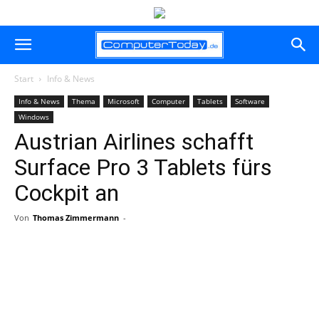
Start
Info & News
Info & News
Thema
Microsoft
Computer
Tablets
Software
Windows
Austrian Airlines schafft
Surface Pro 3 Tablets fürs
Cockpit an
Von
Thomas Zimmermann
-