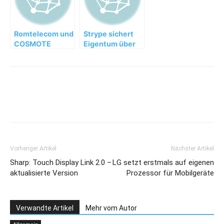
Romtelecom und
Strype sichert
COSMOTE
Eigentum über
Romania werden
innovativen
Teil der Marke
Klebestreifen –
Deutsche
Warnsignal an
Telekom
App
Vorheriger Artikel
Nächster Artikel
Sharp: Touch Display Link 2.0 –
LG setzt erstmals auf eigenen
aktualisierte Version
Prozessor für Mobilgeräte
Verwandte Artikel
Mehr vom Autor