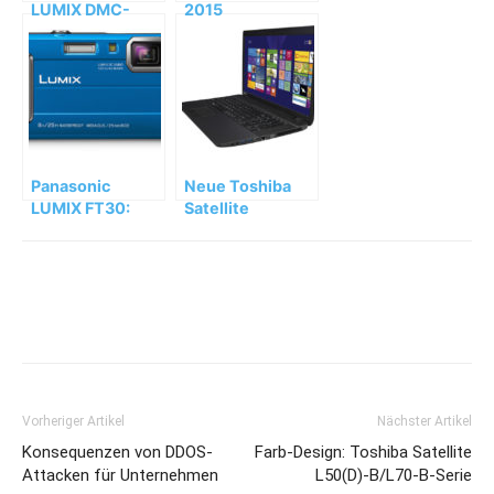
LUMIX DMC-
2015
TZ71: Klein und
dennoch groß
Panasonic
Neue Toshiba
LUMIX FT30:
Satellite
kompakt –
C50(D)-B und
robust –
C70-B
tauchfest
Notebook-
Allrounder
Vorheriger Artikel
Nächster Artikel
Konsequenzen von DDOS-
Farb-Design: Toshiba Satellite
Attacken für Unternehmen
L50(D)-B/L70-B-Serie