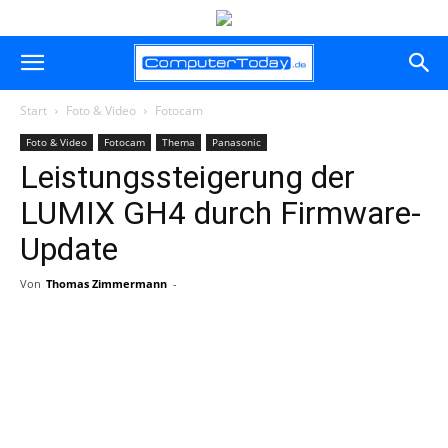
Start
Foto & Video
Fotocam
Foto & Video
Fotocam
Thema
Panasonic
Leistungssteigerung der
LUMIX GH4 durch Firmware-
Update
Von
Thomas Zimmermann
-