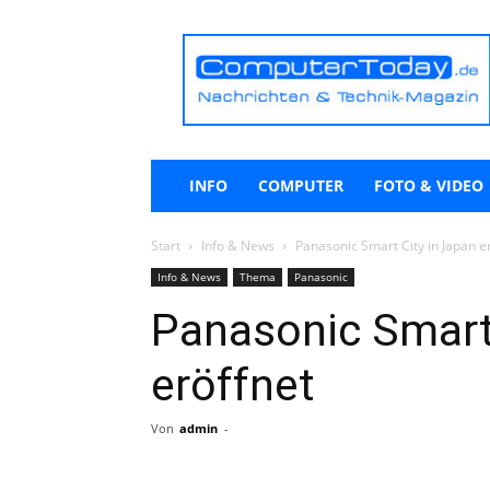
ComputerToday.de
INFO
COMPUTER
FOTO & VIDEO
Start
Info & News
Panasonic Smart City in Japan e
Info & News
Thema
Panasonic
Panasonic Smart 
eröffnet
Von
admin
-