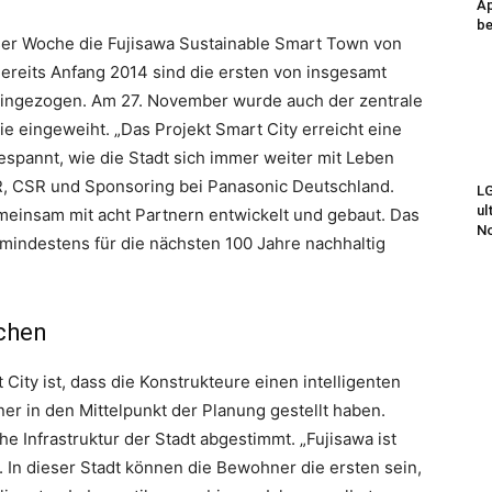
Ap
be
ser Woche die Fujisawa Sustainable Smart Town von
Bereits Anfang 2014 sind die ersten von insgesamt
eingezogen. Am 27. November wurde auch der zentrale
nie eingeweiht.
„Das Projekt Smart City erreicht eine
espannt, wie die Stadt sich immer weiter mit Leben
PR, CSR und Sponsoring bei Panasonic Deutschland.
LG
ul
meinsam mit acht Partnern entwickelt und gebaut. Das
N
l mindestens für die nächsten 100 Jahre nachhaltig
ichen
City ist, dass die Konstrukteure einen intelligenten
er in den Mittelpunkt der Planung gestellt haben.
e Infrastruktur der Stadt abgestimmt. „Fujisawa ist
 In dieser Stadt können die Bewohner die ersten sein,