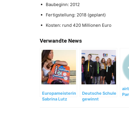
Baubeginn: 2012
Fertigstellung: 2018 (geplant)
Kosten: rund 420 Millionen Euro
Verwandte News
air
Europameisterin
Deutsche Schule
Pan
Sabrina Lutz
gewinnt
all
kitet mit
internationalen
Int
Panasonic
Filmpreis
anb