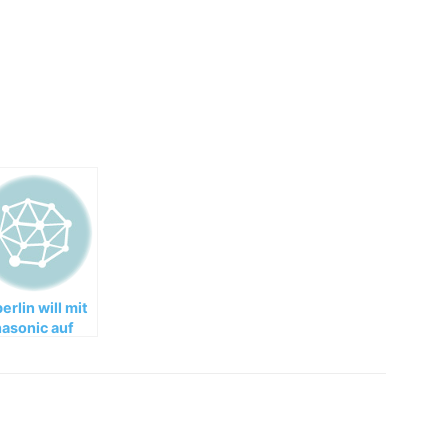
berlin will mit
asonic auf
en Flügen
ernetzugang
ieten