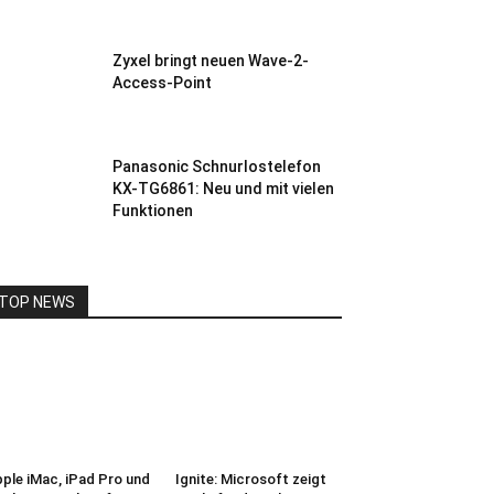
Zyxel bringt neuen Wave-2-
Access-Point
Panasonic Schnurlostelefon
KX-TG6861: Neu und mit vielen
Funktionen
TOP NEWS
ple iMac, iPad Pro und
Ignite: Microsoft zeigt