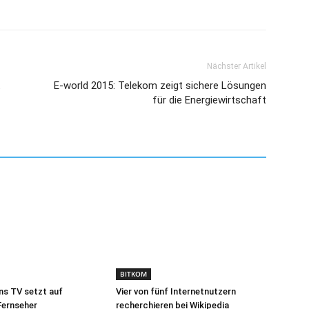
Nächster Artikel
t
E-world 2015: Telekom zeigt sichere Lösungen
für die Energiewirtschaft
BITKOM
ns TV setzt auf
Vier von fünf Internetnutzern
Fernseher
recherchieren bei Wikipedia