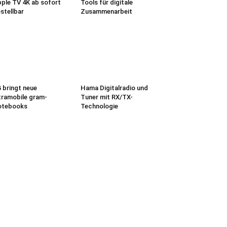
ple TV 4K ab sofort
Tools für digitale
stellbar
Zusammenarbeit
 bringt neue
Hama Digitalradio und
tramobile gram-
Tuner mit RX/TX-
otebooks
Technologie