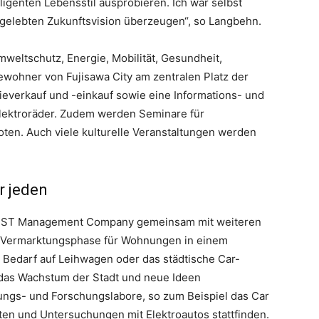
ligenten Lebensstil ausprobieren. Ich war selbst
 gelebten Zukunftsvision überzeugen“, so Langbehn.
weltschutz, Energie, Mobilität, Gesundheit,
ewohner von Fujisawa City am zentralen Platz der
rgieverkauf und -einkauf sowie eine Informations- und
Elektroräder. Zudem werden Seminare für
en. Auch viele kulturelle Veranstaltungen werden
r jeden
a SST Management Company gemeinsam mit weiteren
te Vermarktungsphase für Wohnungen in einem
i Bedarf auf Leihwagen oder das städtische Car-
das Wachstum der Stadt und neue Ideen
lungs- und Forschungslabore, so zum Beispiel das Car
rten und Untersuchungen mit Elektroautos stattfinden.