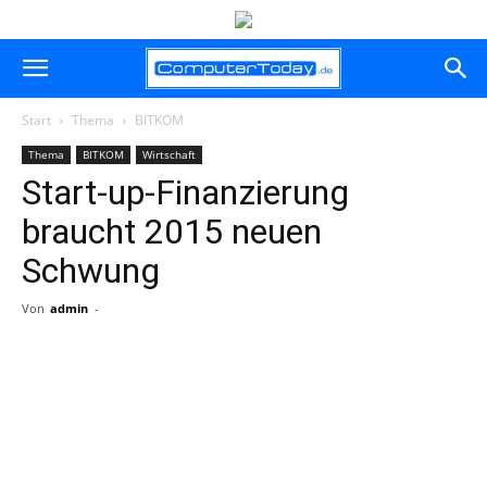
Start
Thema
BITKOM
Thema
BITKOM
Wirtschaft
Start-up-Finanzierung
braucht 2015 neuen
Schwung
Von
admin
-