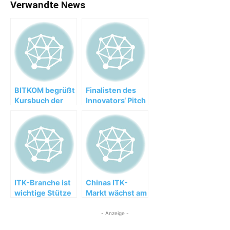
Verwandte News
BITKOM begrüßt
Finalisten des
Kursbuch der
Innovators‘ Pitch
Netzallianz
stehen fest
ITK-Branche ist
Chinas ITK-
wichtige Stütze
Markt wächst am
der Wirtschaft in
schnellsten
NRW
- Anzeige -