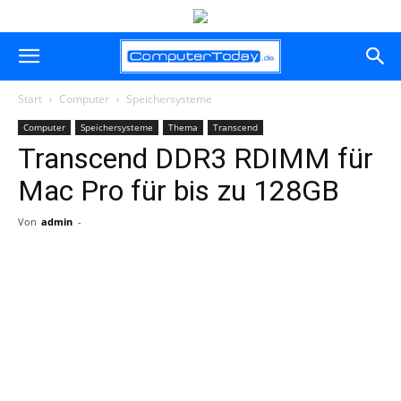
Start
Computer
Speichersysteme
Computer
Speichersysteme
Thema
Transcend
Transcend DDR3 RDIMM für
Mac Pro für bis zu 128GB
Von
admin
-