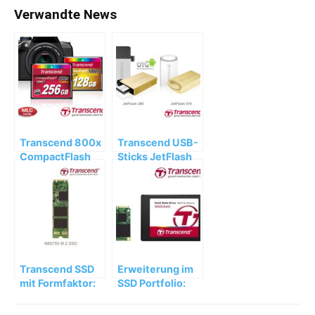
Verwandte News
Transcend 800x
Transcend USB-
CompactFlash
Sticks JetFlash
Karten aus der
380 und
Premium Serie
JetFlash 510
Transcend SSD
Erweiterung im
mit Formfaktor:
SSD Portfolio:
SATA III 6Gb/s
Transcend
M.2 SSD
340er SSD-Serie