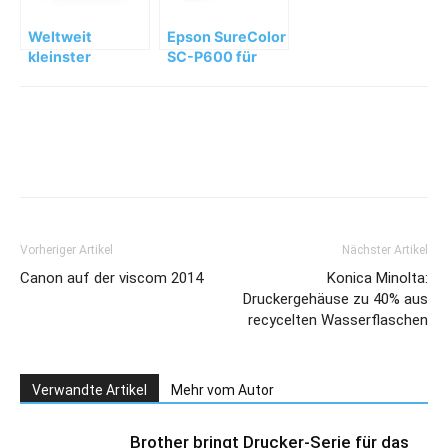
Weltweit
Epson SureColor
kleinster
SC-P600 für
Tintenstrahldrucker
ambitionierte
von Epson,
Fotografen
Premiere für
sowie Werbe-
Wearables und
und
Heimkino
Designagenturen
Vorheriger Artikel
Nächster Artikel
Canon auf der viscom 2014
Konica Minolta:
Druckergehäuse zu 40% aus
recycelten Wasserflaschen
Verwandte Artikel
Mehr vom Autor
Brother bringt Drucker-Serie für das