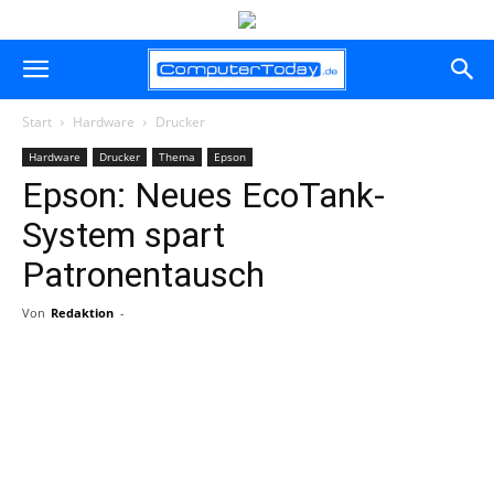
Start
Hardware
Drucker
Hardware
Drucker
Thema
Epson
Epson: Neues EcoTank-
System spart
Patronentausch
Von
Redaktion
-