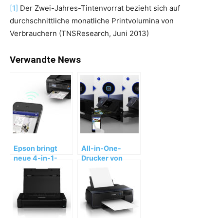
[1]
Der Zwei-Jahres-Tintenvorrat bezieht sich auf
durchschnittliche monatliche Printvolumina von
Verbrauchern (TNSResearch, Juni 2013)
Verwandte News
Epson bringt
All-in-One-
neue 4-in-1-
Drucker von
Drucker für
Epson mit
kleine
Touchscreen
Unternehmen
und für
mit NFC-
Mobilengeräte-
Datenübertragung
Ausdruck