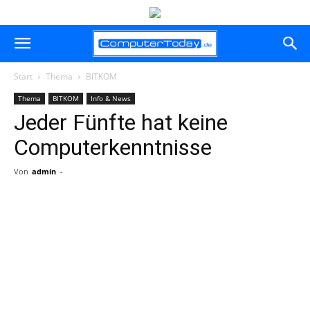
Start
Thema
BITKOM
Thema
BITKOM
Info & News
Jeder Fünfte hat keine
Computerkenntnisse
Von
admin
-