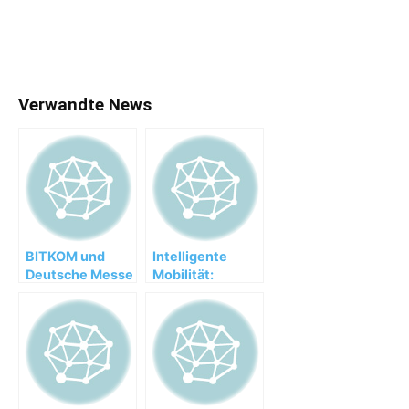
Verwandte News
BITKOM und
Intelligente
Deutsche Messe
Mobilität:
bauen
BITKOM zur
Zusammenarbeit
Umsetzung der
bei der CeBIT
PKW-Maut
aus