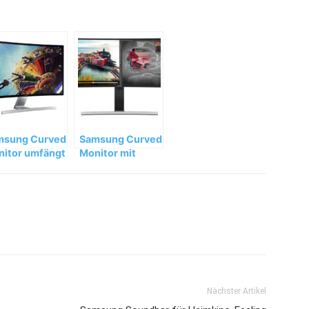
msung Curved
Samsung Curved
itor umfängt
Monitor mit
rachter mit
21:9-
uellem 3D-
Panoramabildschirm
ekt
Nächster Artikel