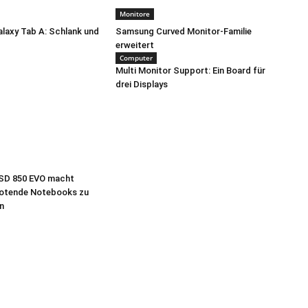
Monitore
laxy Tab A: Schlank und
Samsung Curved Monitor-Familie
erweitert
Computer
Multi Monitor Support: Ein Board für
drei Displays
SD 850 EVO macht
otende Notebooks zu
rn