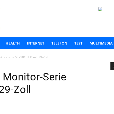
HEALTH
INTERNET
TELEFON
TEST
MULTIMEDIA
tor-Serie SE790C LED mit 29-Zoll
Monitor-Serie
29-Zoll