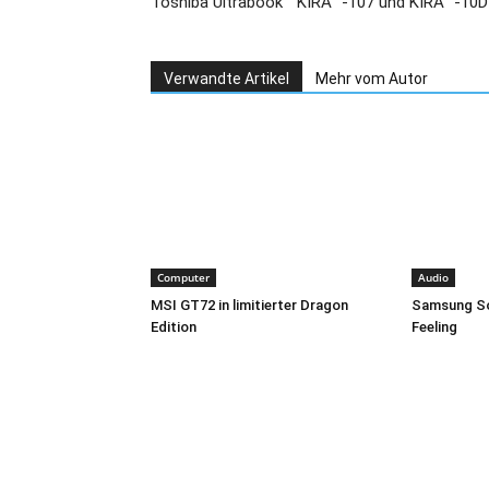
Toshiba Ultrabook™ KIRA™-107 und KIRA™-10D
Verwandte Artikel
Mehr vom Autor
Computer
Audio
MSI GT72 in limitierter Dragon
Samsung So
Edition
Feeling