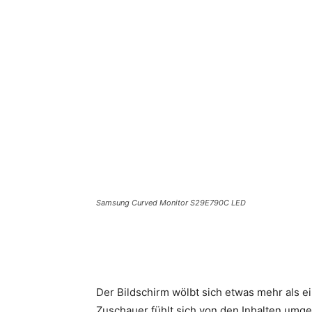
Teilen
Samsung Curved Monitor S29E790C LED
Der Bildschirm wölbt sich etwas mehr als ei
Zuschauer fühlt sich von den Inhalten umge