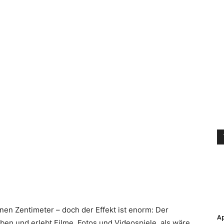
nen Zentimeter – doch der Effekt ist enorm: Der
Ap
ben und erlebt Filme, Fotos und Videospiele, als wäre