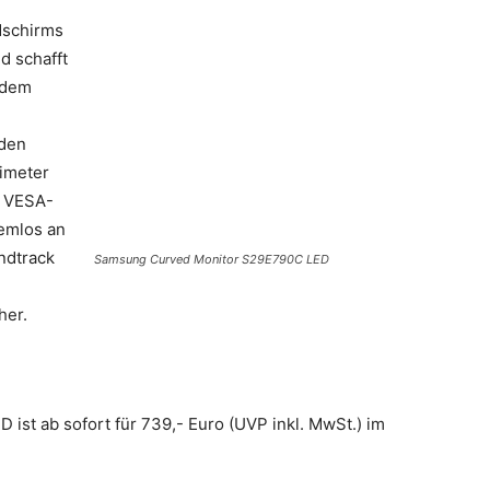
dschirms
d schafft
udem
 den
timeter
r VESA-
lemlos an
ndtrack
Samsung Curved Monitor S29E790C LED
e
her.
st ab sofort für 739,- Euro (UVP inkl. MwSt.) im