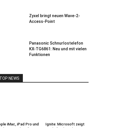
Zyxel bringt neuen Wave-2-
Access-Point
Panasonic Schnurlostelefon
KX-TG6861: Neu und mit vielen
Funktionen
TOP NEWS
ple iMac, iPad Pro und
Ignite: Microsoft zeigt