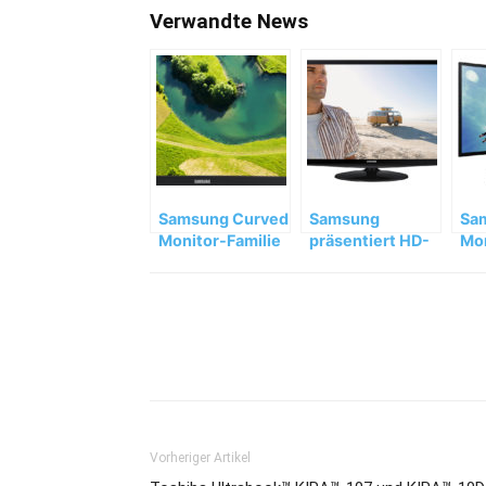
Verwandte News
Samsung Curved
Samsung
Sa
Monitor-Familie
präsentiert HD-
Mon
erweitert
TV-Monitore mit
Bet
Triple Tuner
vis
Eff
Teilen
Vorheriger Artikel