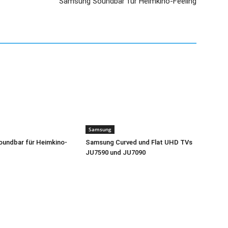
Samsung Soundbar für Heimkino-Feeling
Samsung
undbar für Heimkino-
Samsung Curved und Flat UHD TVs
JU7590 und JU7090