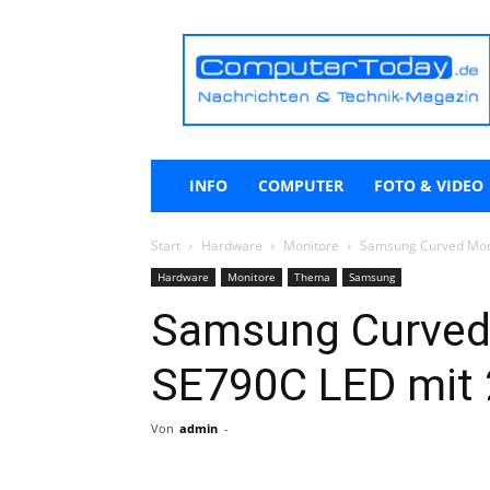
ComputerToday.de
INFO
COMPUTER
FOTO & VIDEO
Start
Hardware
Monitore
Samsung Curved Moni
Hardware
Monitore
Thema
Samsung
Samsung Curved 
SE790C LED mit 
Von
admin
-