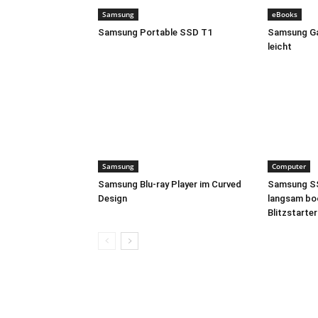
Samsung
eBooks
Samsung Portable SSD T1
Samsung Ga
leicht
Samsung
Computer
Samsung Blu-ray Player im Curved
Samsung S
Design
langsam bo
Blitzstarte