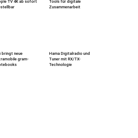
ple TV 4K ab sofort
Tools für digitale
stellbar
Zusammenarbeit
 bringt neue
Hama Digitalradio und
tramobile gram-
Tuner mit RX/TX-
otebooks
Technologie