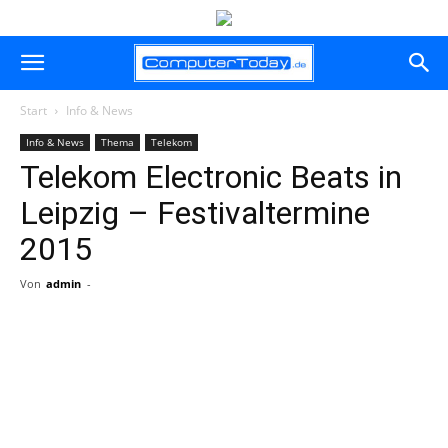
Start
Info & News
Info & News
Thema
Telekom
Telekom Electronic Beats in
Leipzig – Festivaltermine
2015
Von
admin
-