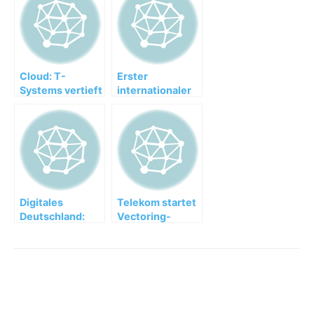
Cloud: T-
Erster
Systems vertieft
internationaler
Partnerschaft
tolino-Partner
mit SAP
mit Standaard
Boekhandel in
Belgien am Start
Digitales
Telekom startet
Deutschland:
Vectoring-
Sorge um Cyber-
Vermarktung in
Risiken wächst
20 weiteren
Ortsnetzen