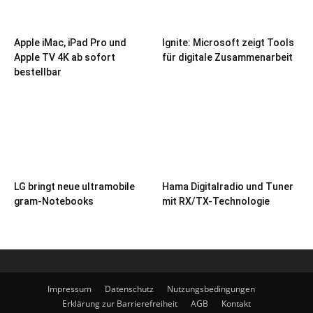
Apple iMac, iPad Pro und
Ignite: Microsoft zeigt Tools
Apple TV 4K ab sofort
für digitale Zusammenarbeit
bestellbar
LG bringt neue ultramobile
Hama Digitalradio und Tuner
gram-Notebooks
mit RX/TX-Technologie
Impressum
Datenschutz
Nutzungsbedingungen
Erklärung zur Barrierefreiheit
AGB
Kontakt