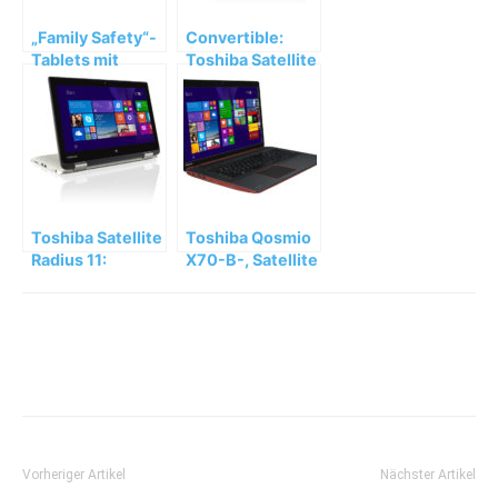
„Family Safety“-
Convertible:
Tablets mit
Toshiba Satellite
Windows 8.1 und
Radius 11 L10W-
einfachem
B-101
Kinderschutz
Toshiba Satellite
Toshiba Qosmio
Radius 11:
X70-B-, Satellite
Convertible mit
P70-B- und P50-
fünf
B-Notebooks
Nutzungsmodi
Vorheriger Artikel
Nächster Artikel