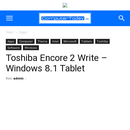
Start
Apps
Apps
Computer
Thema
Intel
Microsoft
Tablets
Toshiba
Software
Windows
Toshiba Encore 2 Write –
Windows 8.1 Tablet
Von
admin
-