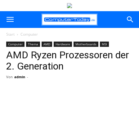
Start
Computer
Computer
Thema
AMD
Hardware
Motherboards
MSI
AMD Ryzen Prozessoren der
2. Generation
Von
admin
-