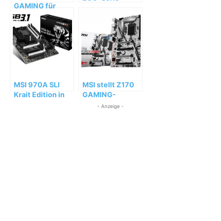
GAMING für
präsentiert MSI
preisbewusste
jetzt besonders
Übertakter
energiesparende
Motherboards
MSI 970A SLI
MSI stellt Z170
Krait Edition in
GAMING-
schwarzweißer
Motherboards
- Anzeige -
Edeloptik
vor