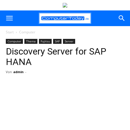
Start
Computer
Computer
Thema
Fujitsu
SAP
Server
Discovery Server for SAP
HANA
Von
admin
-