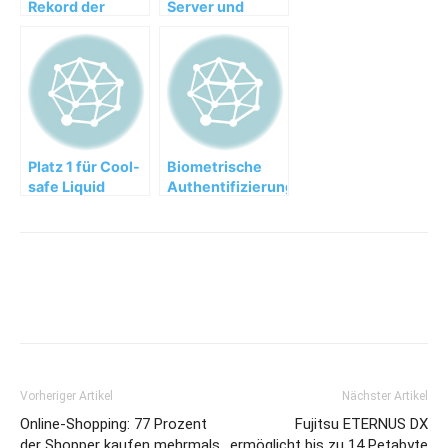
Rekord der
Server und
PRIMEQUEST
Oracle Solaris
Server von
11.2
Fujitsu
Platz 1 für Cool-
Biometrische
safe Liquid
Authentifizierung
Cooling für
im SAP-Umfeld
Fujitsu
von Fujitsu
PRIMERGY
Server
Vorheriger Artikel
Nächster Artikel
Online-Shopping: 77 Prozent
Fujitsu ETERNUS DX
der Shopper kaufen mehrmals
ermöglicht bis zu 14 Petabyte