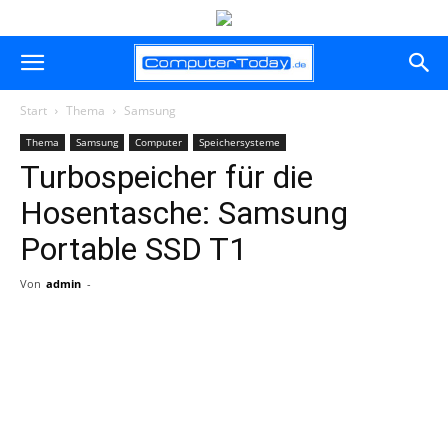
Start
Thema
Samsung
Thema
Samsung
Computer
Speichersysteme
Turbospeicher für die
Hosentasche: Samsung
Portable SSD T1
Von
admin
-