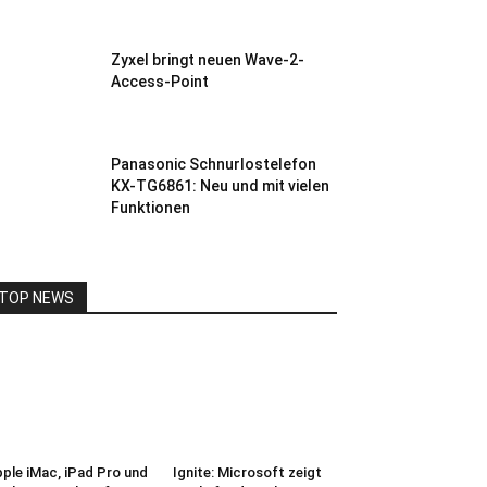
Zyxel bringt neuen Wave-2-
Access-Point
Panasonic Schnurlostelefon
KX-TG6861: Neu und mit vielen
Funktionen
TOP NEWS
ple iMac, iPad Pro und
Ignite: Microsoft zeigt