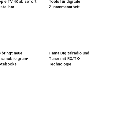
ple TV 4K ab sofort
Tools für digitale
stellbar
Zusammenarbeit
 bringt neue
Hama Digitalradio und
tramobile gram-
Tuner mit RX/TX-
otebooks
Technologie