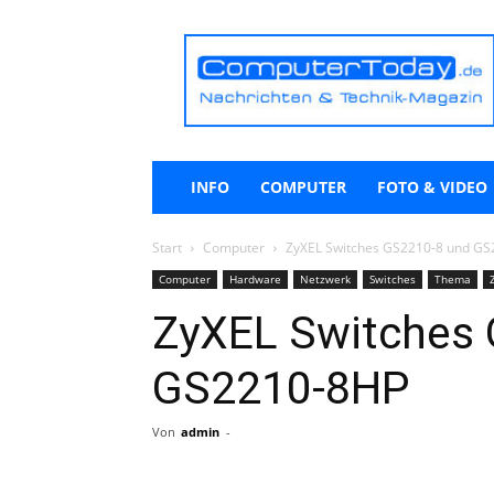
ComputerToday.de
INFO
COMPUTER
FOTO & VIDEO
Start
Computer
ZyXEL Switches GS2210-8 und G
Computer
Hardware
Netzwerk
Switches
Thema
ZyXEL Switches
GS2210-8HP
Von
admin
-