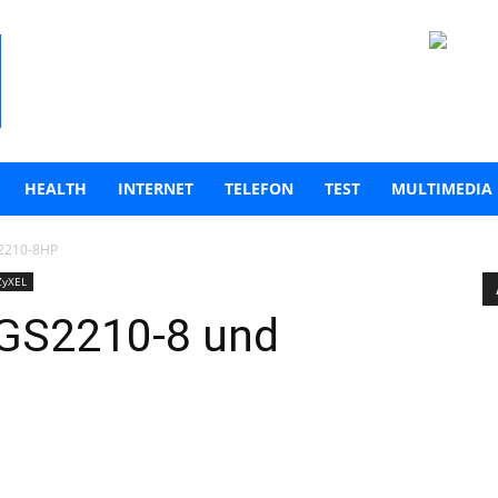
HEALTH
INTERNET
TELEFON
TEST
MULTIMEDIA
S2210-8HP
ZyXEL
 GS2210-8 und