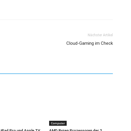
Nächster Artikel
Cloud-Gaming im Check
Computer
 iPad Pro und Apple TV
AMD Ryzen Prozessoren der 2.