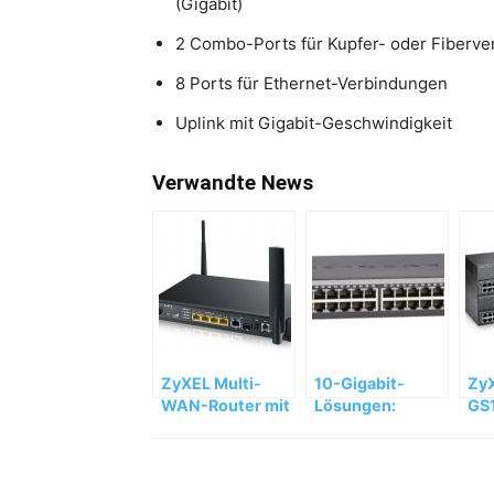
(Gigabit)
2 Combo-Ports für Kupfer- oder Fiberv
8 Ports für Ethernet-Verbindungen
Uplink mit Gigabit-Geschwindigkeit
Verwandte News
ZyXEL Multi-
10-Gigabit-
ZyX
WAN-Router mit
Lösungen:
GS
LTE der ZyXEL
Netgear
sch
SBG-Serie
Stackable-
Be
Smart-Switches