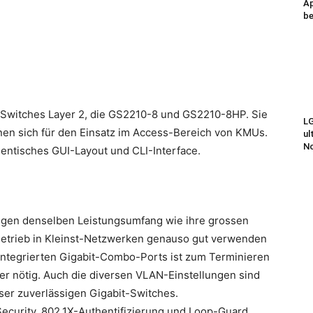
Ap
be
-Switches Layer 2, die GS2210-8 und GS2210-8HP. Sie
LG
nen sich für den Einsatz im Access-Bereich von KMUs.
ul
N
entisches GUI-Layout und CLI-Interface.
ngen denselben Leistungsumfang wie ihre grossen
-Betrieb in Kleinst-Netzwerken genauso gut verwenden
 integrierten Gigabit-Combo-Ports ist zum Terminieren
er nötig. Auch die diversen VLAN-Einstellungen sind
ser zuverlässigen Gigabit-Switches.
Security, 802.1X-Authentifizierung und Loop-Guard