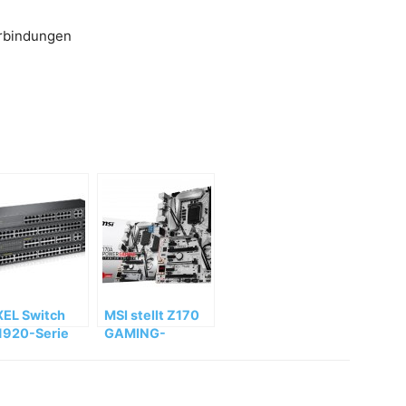
erbindungen
EL Switch
MSI stellt Z170
1920-Serie
GAMING-
ützt
Motherboards
nutzer
vor