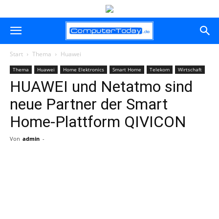
Start
Thema
Huawei
Thema
Huawei
Home Elektronics
Smart Home
Telekom
Wirtschaft
HUAWEI und Netatmo sind
neue Partner der Smart
Home-Plattform QIVICON
Von
admin
-