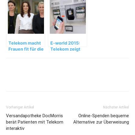
Cloud
Klebestreifen –
Warnsignal an
App
Telekom macht
E-world 2015:
Frauen fit für die
Telekom zeigt
Aufsichtsräte
sichere
Lösungen für die
Energiewirtschaft
Vorheriger Artikel
Nächster Artikel
Versandapotheke DocMorris
Online-Spenden bequeme
berät Patienten mit Telekom
Alternative zur Überweisung
interaktiv