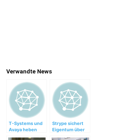
Verwandte News
T-Systems und
Strype sichert
Avaya heben
Eigentum über
Callcenter in die
innovativen