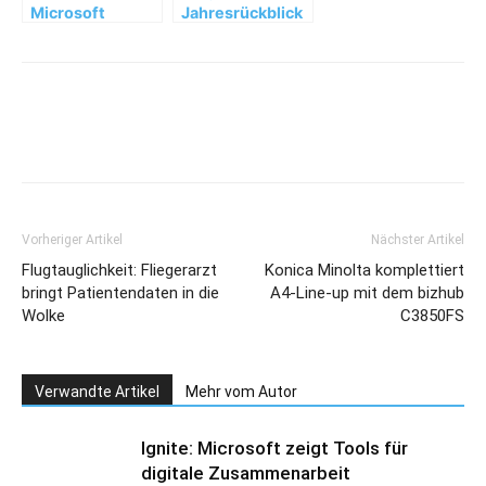
Microsoft
Jahresrückblick
Clutter räumt
2014: Wonach
auf
suchten
deutsche Nutzer
im Netz?
Vorheriger Artikel
Nächster Artikel
Flugtauglichkeit: Fliegerarzt
Konica Minolta komplettiert
bringt Patientendaten in die
A4-Line-up mit dem bizhub
Wolke
C3850FS
Verwandte Artikel
Mehr vom Autor
Ignite: Microsoft zeigt Tools für
digitale Zusammenarbeit