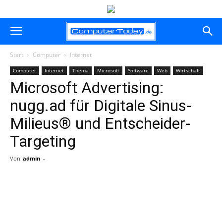
Start
Computer
Internet
Computer
Internet
Thema
Microsoft
Software
Web
Wirtschaft
Microsoft Advertising:
nugg.ad für Digitale Sinus-
Milieus® und Entscheider-
Targeting
Von
admin
-