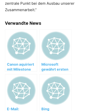
zentrale Punkt bei dem Ausbau unserer
Zusammenarbeit.”
Verwandte News
Canon aquiriert
Microsoft
mit Milestone
gewährt ersten
Geschäftsfeld
Blick auf das
der IP-
neue MSN
Videoüberwachung
E-Mail:
Bing