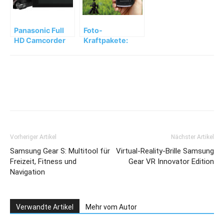
Panasonic Full
Foto-
HD Camcorder
Kraftpakete:
HC-V777 mit
FUJIFILM FinePix
HDR-Video und
S9900W und
Wireless Twin
S9800
Camera
Vorheriger Artikel
Nächster Artikel
Samsung Gear S: Multitool für
Virtual-Reality-Brille Samsung
Freizeit, Fitness und
Gear VR Innovator Edition
Navigation
Verwandte Artikel
Mehr vom Autor