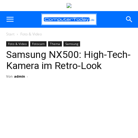
Start
Foto & Video
Foto & Video
Fotocam
Thema
Samsung
Samsung NX500: High-Tech-
Kamera im Retro-Look
Von
admin
-