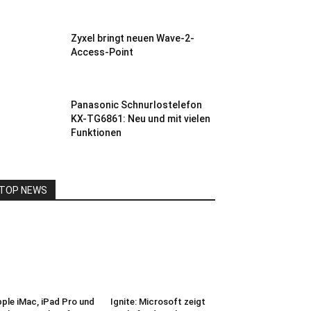
Zyxel bringt neuen Wave-2-
Access-Point
Panasonic Schnurlostelefon
KX-TG6861: Neu und mit vielen
Funktionen
TOP NEWS
ple iMac, iPad Pro und
Ignite: Microsoft zeigt