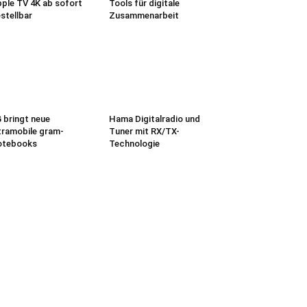
ple TV 4K ab sofort
Tools für digitale
stellbar
Zusammenarbeit
 bringt neue
Hama Digitalradio und
tramobile gram-
Tuner mit RX/TX-
otebooks
Technologie