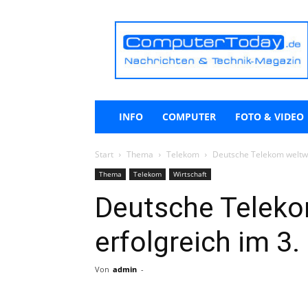
ComputerToday.de
INFO
COMPUTER
FOTO & VIDEO
Start
Thema
Telekom
Deutsche Telekom weltwei
Thema
Telekom
Wirtschaft
Deutsche Teleko
erfolgreich im 3.
Von
admin
-