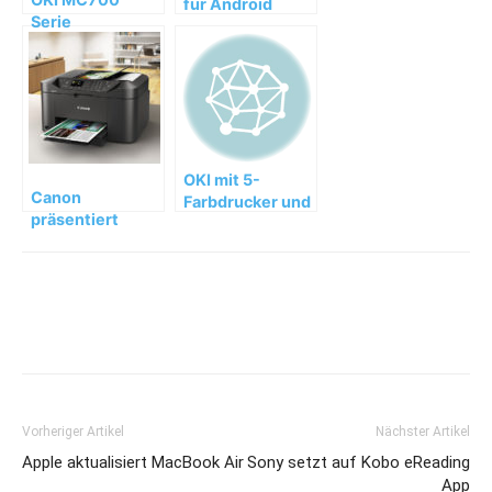
für Android
Serie
OKI mit 5-
Canon
Farbdrucker und
präsentiert
Whitetoner auf
MAXIFY MB2050
der photokina
Vorheriger Artikel
Nächster Artikel
Apple aktualisiert MacBook Air
Sony setzt auf Kobo eReading
App