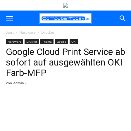
Start
Hardware
Drucker
Hardware
Drucker
Thema
Google
OKI
Google Cloud Print Service ab
sofort auf ausgewählten OKI
Farb-MFP
Von
admin
-