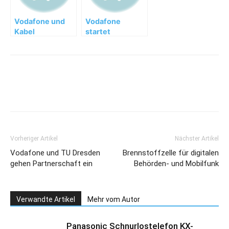
Vodafone und
Vodafone
Kabel
startet
Deutschland
Breitband-
machen 200
Initiative: 100
Mbit zum neuen
Mbit/s für alle
Festnetz-
Surfstandard
Vorheriger Artikel
Nächster Artikel
Vodafone und TU Dresden
Brennstoffzelle für digitalen
gehen Partnerschaft ein
Behörden- und Mobilfunk
Verwandte Artikel
Mehr vom Autor
Panasonic Schnurlostelefon KX-