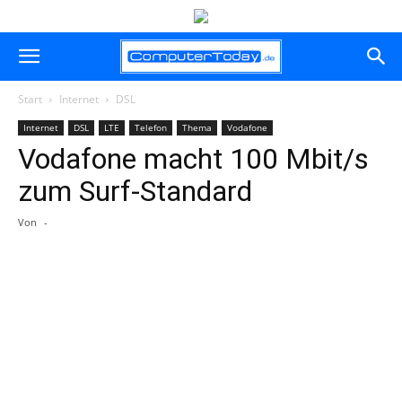
Start
Internet
DSL
Internet
DSL
LTE
Telefon
Thema
Vodafone
Vodafone macht 100 Mbit/s
zum Surf-Standard
Von
-